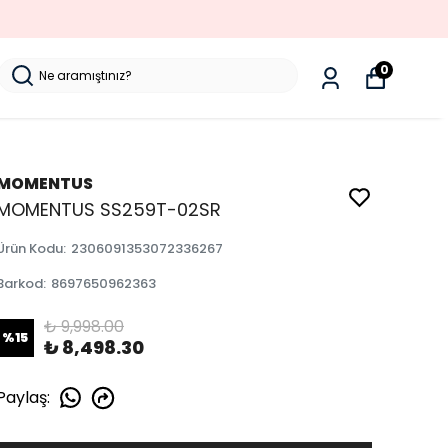
0
MOMENTUS
MOMENTUS SS259T-02SR
Ürün Kodu
:
2306091353072336267
Barkod
:
8697650962363
₺ 9,998.00
%
15
₺ 8,498.30
Paylaş
: