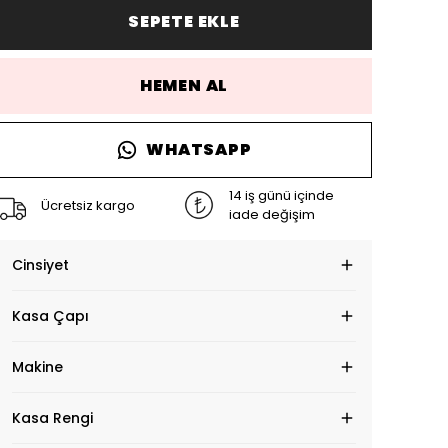
SEPETE EKLE
HEMEN AL
WHATSAPP
14 iş günü içinde
Ücretsiz kargo
iade değişim
Cinsiyet
Kasa Çapı
Makine
Kasa Rengi