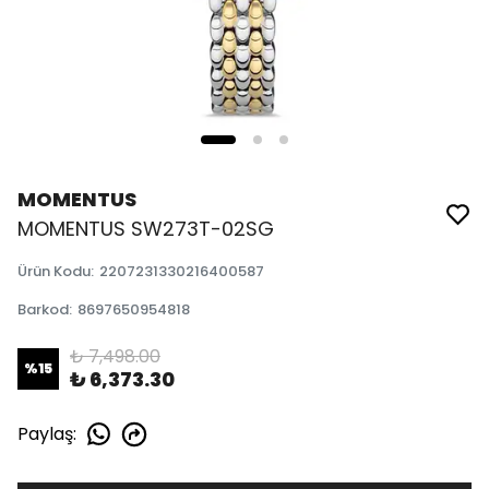
MOMENTUS
MOMENTUS SW273T-02SG
Ürün Kodu
:
2207231330216400587
Barkod
:
8697650954818
₺ 7,498.00
%
15
₺ 6,373.30
Paylaş
: