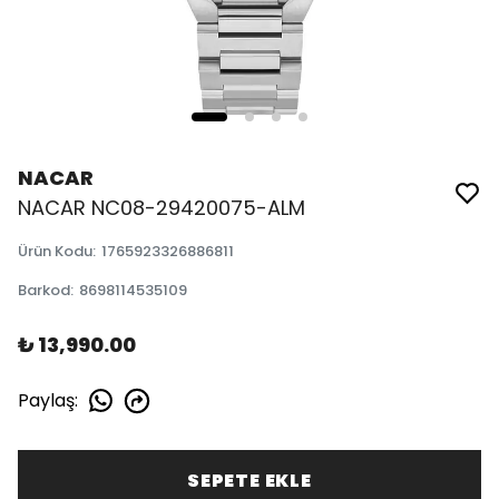
NACAR
NACAR NC08-29420075-ALM
Ürün Kodu
:
1765923326886811
Barkod
:
8698114535109
₺ 13,990.00
Paylaş
:
SEPETE EKLE