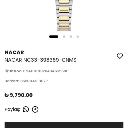
NACAR
NACAR NC33-398369-CNMS
Ürün Kodu
:
2401011828434635590
Barkod
:
8698114513077
₺ 9,790.00
Paylaş
: