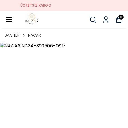
SORUNSUZ İADE
0
SAATLER
NACAR