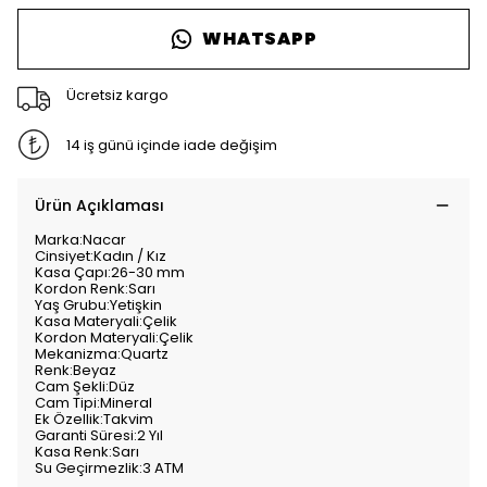
WHATSAPP
Ücretsiz kargo
14 iş günü içinde iade değişim
Ürün Açıklaması
Marka:Nacar
Cinsiyet:Kadın / Kız
Kasa Çapı:26-30 mm
Kordon Renk:Sarı
Yaş Grubu:Yetişkin
Kasa Materyali:Çelik
Kordon Materyali:Çelik
Mekanizma:Quartz
Renk:Beyaz
Cam Şekli:Düz
Cam Tipi:Mineral
Ek Özellik:Takvim
Garanti Süresi:2 Yıl
Kasa Renk:Sarı
Su Geçirmezlik:3 ATM