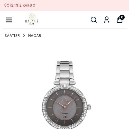
SORUNSUZ İADE
0
SAATLER
NACAR