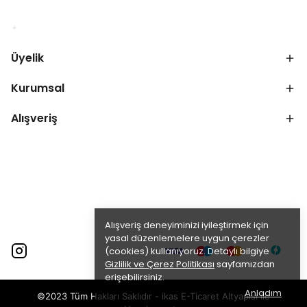
Üyelik
Kurumsal
Alışveriş
Alışveriş deneyiminizi iyileştirmek için
yasal düzenlemelere uygun çerezler
(cookies) kullanıyoruz. Detaylı bilgiye
Gizlilik ve Çerez Politikası
sayfamızdan
erişebilirsiniz.
Anladım
©2023 Tüm Hakları Saklıdır - ikas E-Ticaret
Altyapısı ile