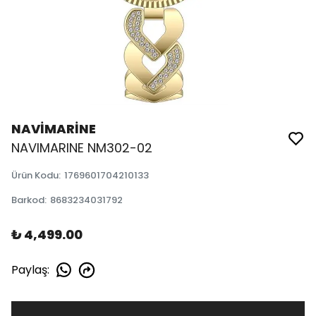
NAVİMARİNE
NAVIMARINE NM302-02
Ürün Kodu
:
1769601704210133
Barkod
:
8683234031792
₺ 4,499.00
Paylaş
: