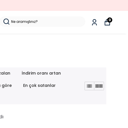
0
zalan
İndirim oranı artan
a göre
En çok satanlar
dı