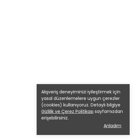
Alışveriş deneyiminizi iyileştirmek için
yasal düzenlemelere uygun çerezler
(cookies) kullanıyoruz. Detaylı bilgiye
Gizlilik ve Çerez Politikası
sayfamızdan
erişebilirsiniz.
Anladım