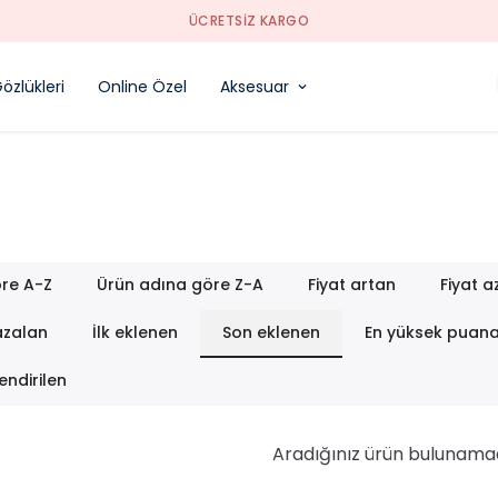
SORUNSUZ İADE
özlükleri
Online Özel
Aksesuar
re A-Z
Ürün adına göre Z-A
Fiyat artan
Fiyat a
azalan
İlk eklenen
Son eklenen
En yüksek puan
endirilen
Aradığınız ürün bulunama