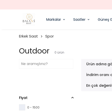
Markalar
Saatler
Güneş G
Erkek Saat
Spor
Outdoor
0
ürün
Ürün adına gö
İndirim oranı 
En çok değenl
Fiyat
0 - 1500