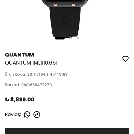
QUANTUM
QUANTUM IML1110.651
Ürün Kodu
:
2311171944141749188
Barkod
:
8681668477278
₺ 8,899.00
Paylaş
: