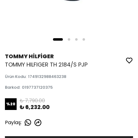
TOMMY HİLFİGER
TOMMY HILFIGER TH 2184/S PJP
Ürün Kodu
:
1749132988463238
Barkod
:
0197737120375
₺ 7,790.00
%
20
₺ 6,232.00
Paylaş
: