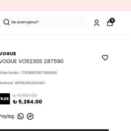
0
VOGUE
VOGUE VO5230S 287590
Ürün Kodu
:
1753882957199460
Barkod
:
8056262283301
₺ 6,580.00
%
20
₺ 5,264.00
Paylaş
: