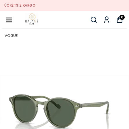
SORUNSUZ İADE
0
VOGUE