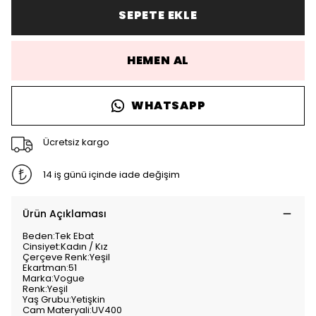
SEPETE EKLE
HEMEN AL
WHATSAPP
Ücretsiz kargo
14 iş günü içinde iade değişim
Ürün Açıklaması
Beden:Tek Ebat
Cinsiyet:Kadın / Kız
Çerçeve Renk:Yeşil
Ekartman:51
Marka:Vogue
Renk:Yeşil
Yaş Grubu:Yetişkin
Cam Materyali:UV400