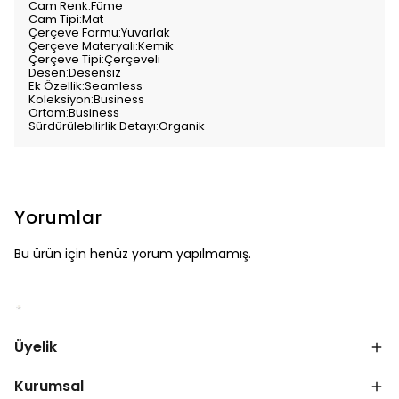
Cam Renk:Füme
Cam Tipi:Mat
Çerçeve Formu:Yuvarlak
Çerçeve Materyali:Kemik
Çerçeve Tipi:Çerçeveli
Desen:Desensiz
Ek Özellik:Seamless
Koleksiyon:Business
Ortam:Business
Sürdürülebilirlik Detayı:Organik
Yorumlar
Bu ürün için henüz yorum yapılmamış.
Üyelik
Kurumsal