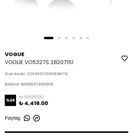
VOGUE
VOGUE VO5327S 28207151
Ürün Kodu
:
22040517000636174
Barkod
:
8056597450508
₺ 5,520.00
%
20
₺ 4,416.00
Paylaş
: