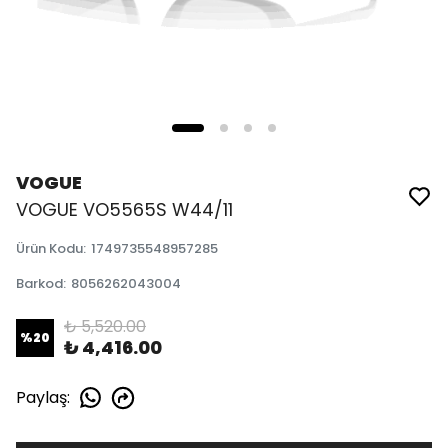
VOGUE
VOGUE VO5565S W44/11
Ürün Kodu
:
1749735548957285
Barkod
:
8056262043004
₺ 5,520.00
%
20
₺ 4,416.00
Paylaş
: