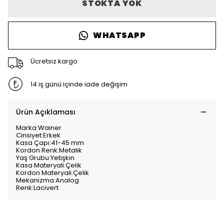
STOKTA YOK
WHATSAPP
Ücretsiz kargo
14 iş günü içinde iade değişim
Ürün Açıklaması
Marka:Wainer
Cinsiyet:Erkek
Kasa Çapı:41-45 mm
Kordon Renk:Metalik
Yaş Grubu:Yetişkin
Kasa Materyali:Çelik
Kordon Materyali:Çelik
Mekanizma:Analog
Renk:Lacivert