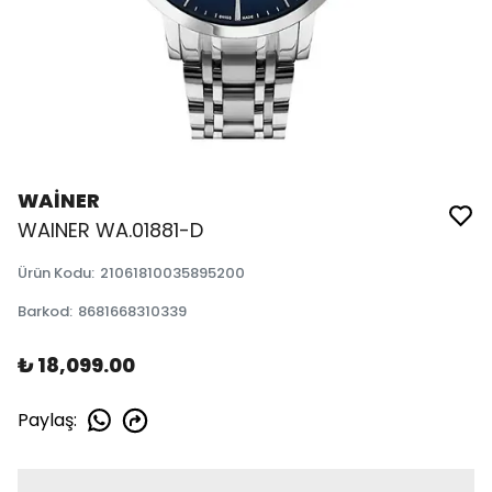
WAİNER
WAINER WA.01881-D
Ürün Kodu
:
21061810035895200
Barkod
:
8681668310339
₺ 18,099.00
Paylaş
: