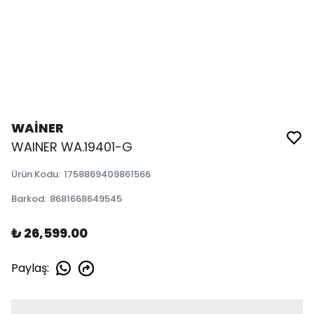
WAİNER
WAINER WA.19401-G
Ürün Kodu
:
1758869409861566
Barkod
:
8681668649545
₺ 26,599.00
Paylaş
: