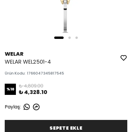
WELAR
WELAR WEL2501-4
Ürün Kodu
:
1766047345817545
₺ 4,809.00
%
10
₺ 4,328.10
Paylaş
:
SEPETE EKLE