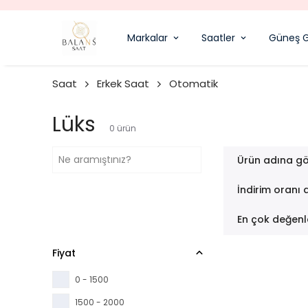
Markalar
Saatler
Güneş G
Saat
Erkek Saat
Otomatik
Lüks
0
ürün
Ürün adına gö
İndirim oranı 
En çok değenl
Fiyat
0 - 1500
1500 - 2000