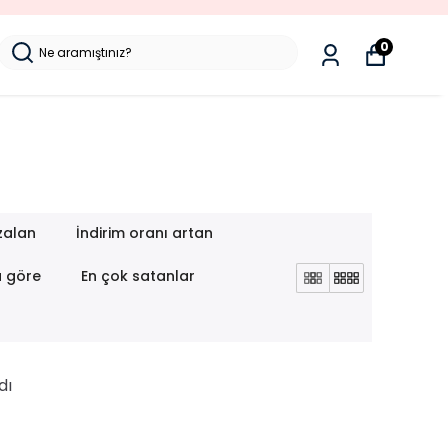
SORUNSUZ İADE
0
zalan
İndirim oranı artan
a göre
En çok satanlar
dı