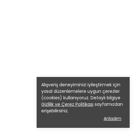
Alışveriş deneyiminizi iyileştirmek için
yasal düzenlemelere uygun çerezler
(cookies) kullanıyoruz. Detaylı bilgiye
Gizlilik ve Çerez Politikası
sayfamızdan
erişebilirsiniz.
Anladım