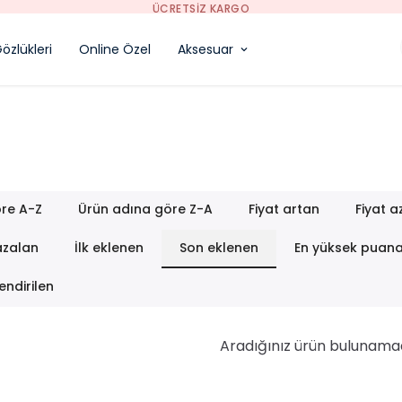
özlükleri
Online Özel
Aksesuar
re A-Z
Ürün adına göre Z-A
Fiyat artan
Fiyat a
azalan
İlk eklenen
Son eklenen
En yüksek puan
endirilen
Aradığınız ürün bulunama